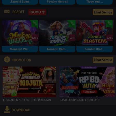
Satoshi Spins
Psycho Heroes
Tipsy Yeti ...
PGSOFT
PROMO
Lihat Semua
Monkeys Wil...
Tornado Ram...
Zombie Blas...
Lihat Semua
PROMOTION
TURNAMEN SPECIAL KEMERDEKAAN
CASH DROP GAME EKSKLUSIF
DOWNLOAD