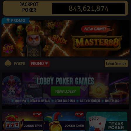
JACKPOT
© 2026 pkr88grab.co. All Rights Reserved | 18+
843,621,874
POKER
PROMO
Lihat Semua
POKER