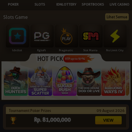
POKER
SLOTS
IDNLOTTERY
SPORTBOOKS
LIVE CASINO
NEW
Slots Game
Lihat Semua
TANGKAS
RTP
DEPOSIT
WITHDRAW
Idnslot
Pgsoft
Pragmatic
Slot Mania
No Limit City
HOT PICK
PROMOSI
RTP up to 97%
DOWNLOAD
REFERRAL
JACKPOT
Tournament Poker Prizes
09 August 2026
VIP MEMBER
Rp. 81,000,000
HUBUNGI KAMI