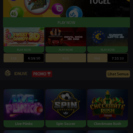
123
6:59:9
623
663
7:33:21
IDNLIVE
PROMO
Lihat Semua
Live Plinko
Spin Soccer
Checkmate Rush