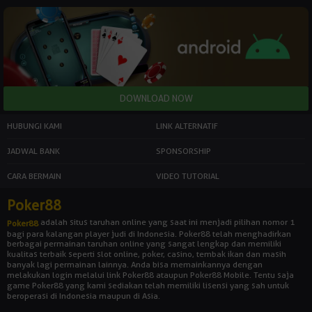
HUBUNGI KAMI
LINK ALTERNATIF
JADWAL BANK
SPONSORSHIP
CARA BERMAIN
VIDEO TUTORIAL
Poker88
adalah situs taruhan online yang saat ini menjadi pilihan nomor 1
Poker88
bagi para kalangan player judi di Indonesia. Poker88 telah menghadirkan
berbagai permainan taruhan online yang sangat lengkap dan memiliki
kualitas terbaik seperti slot online, poker, casino, tembak ikan dan masih
banyak lagi permainan lainnya. Anda bisa memainkannya dengan
melakukan login melalui link Poker88 ataupun Poker88 Mobile. Tentu saja
game Poker88 yang kami sediakan telah memiliki lisensi yang sah untuk
beroperasi di Indonesia maupun di Asia.