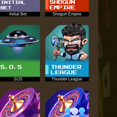
Initial Bet
Shogun Empire
SOS
Thunder League