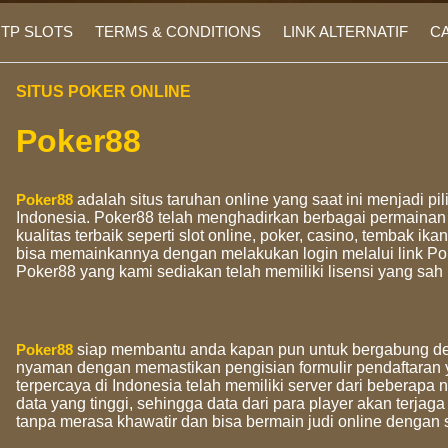
TP SLOTS
TERMS & CONDITIONS
LINK ALTERNATIF
C
SITUS POKER ONLINE
Poker88
Poker88
adalah situs taruhan online yang saat ini menjadi pi
Indonesia. Poker88 telah menghadirkan berbagai permainan 
kualitas terbaik seperti slot online, poker, casino, tembak i
bisa memainkannya dengan melakukan login melalui link Po
Poker88 yang kami sediakan telah memiliki lisensi yang sah 
Poker88
siap membantu anda kapan pun untuk bergabung den
nyaman dengan memastikan pengisian formulir pendaftaran 
terpercaya di Indonesia telah memiliki server dari beberapa
data yang tinggi, sehingga data dari para player akan terja
tanpa merasa khawatir dan bisa bermain judi online dengan 