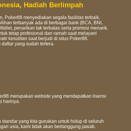
donesia, Hadiah Berlimpah
 Poker88 menyediakan segala fasilitas terbaik.
pilihan terbanyak ada di berbagai bank (BCA, BNI,
llet, penarikan tak terbatas serta promosi menarik.
 untuk tetap profesional dan ramah saat melayani
r kesulitan saat berjudi di situs Poker88.
daftar yang sudah tertera.
ker88 merupakan website yang mendapatkan lisensi
p harinya.
h standar yang kita gunakan untuk hidup di seluruh
ngan usia, kami tidak akan bertanggung jawab.