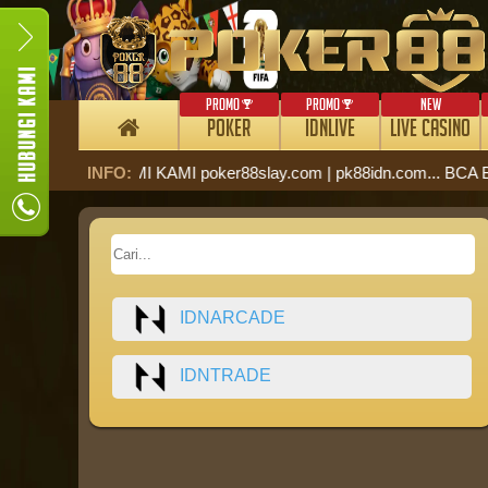
Live
Chat
PROMO
PROMO
NEW
poker88official
POKER
IDNLIVE
LIVE CASINO
INFO:
RESMI KAMI poker88slay.com | pk88idn.com... BCA BNI BR
poker88_ofc
pkrr88.ofc
+6287746312792
IDNARCADE
kedaipk88ofc
IDNTRADE
pk88_ofc
OFFICIAL_POKER88