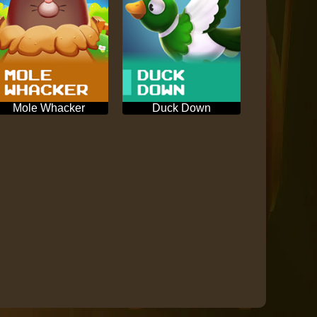
Mole Whacker
Duck Down