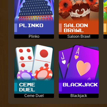
Plinko
Saloon Brawl
Ceme Duel
Blackjack