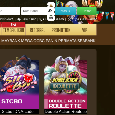
Masuk
ownload |
Live Chat |
Hubungi Kami |
Lupa Password?
NEW
TEMBAK IKAN
REFERRAL
PROMOTION
VIP
K MEGA OCBC PANIN PERMATA SEABANK SINARMAS ONLINE!!!
Sicbo IDNArcade
Double Action Roulette