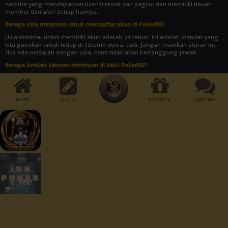
website yang mendapatkan lisensi resmi dari pagcor dan memiliki ribuan
member dan aktif setiap harinya.
Berapa usia minimum untuk mendaftar akun di Poker88?
Usia minimal untuk memiliki akun adalah 21 tahun. Ini adalah standar yang
kita gunakan untuk hidup di seluruh dunia. Jadi, jangan mainkan aturan ini.
Jika ada masalah dengan usia, kami tidak akan bertanggung jawab.
Berapa jumlah setoran minimum di situs Poker88?
Jumlah setoran minimum adalah Rp 10.000. Bukankah itu rendah? Dengan
uang yang begitu banyak, Anda bisa memainkan semua jenis permainan
yang disediakan oleh agen judi online POKER88.
HOME
Daftar
PROMOSI
LIVE CHAT
Cara Pembayaran:
Dukungan Perangkat :
Keamanan Terjamin :
© 2026 Poker88. All Rights Reserved | 18+