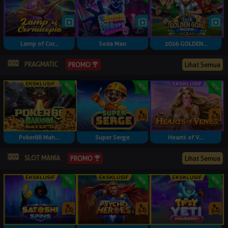
Lamp of Cor...
Soda Man
2026 GOLDEN...
PRAGMATIC
Lihat Semua
PROMO
Poker88 Mah...
Super Serge
Hearts of V...
SLOT MANIA
Lihat Semua
PROMO