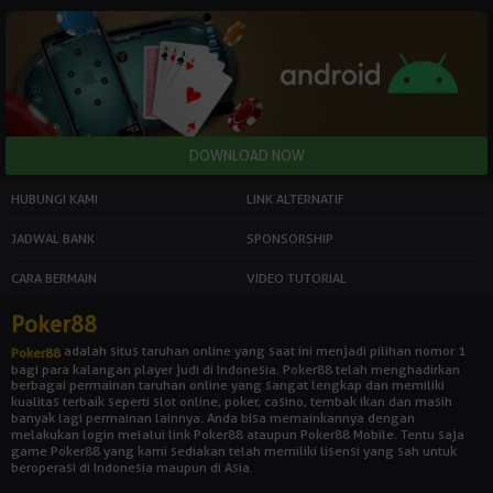
HUBUNGI KAMI
LINK ALTERNATIF
JADWAL BANK
SPONSORSHIP
CARA BERMAIN
VIDEO TUTORIAL
Poker88
adalah situs taruhan online yang saat ini menjadi pilihan nomor 1
Poker88
bagi para kalangan player judi di Indonesia. Poker88 telah menghadirkan
berbagai permainan taruhan online yang sangat lengkap dan memiliki
kualitas terbaik seperti slot online, poker, casino, tembak ikan dan masih
banyak lagi permainan lainnya. Anda bisa memainkannya dengan
melakukan login melalui link Poker88 ataupun Poker88 Mobile. Tentu saja
game Poker88 yang kami sediakan telah memiliki lisensi yang sah untuk
beroperasi di Indonesia maupun di Asia.