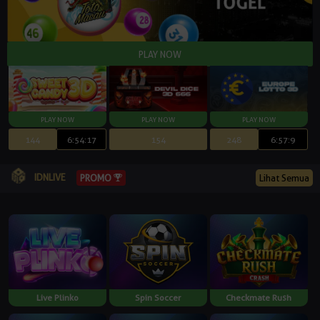
144
6:54:16
154
248
6:57:8
IDNLIVE
Lihat Semua
PROMO
Live Plinko
Spin Soccer
Checkmate Rush