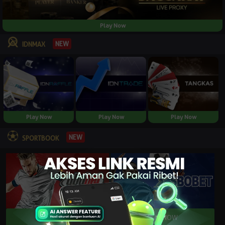
Play Now
NEW
IDNMAX
Play Now
Play Now
Play Now
NEW
SPORTBOOK