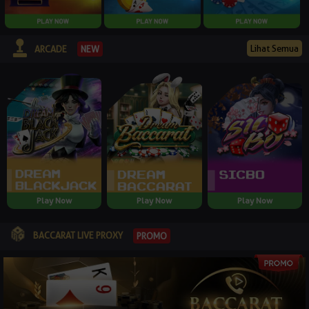
Lihat Semua
NEW
ARCADE
Play Now
Play Now
Play Now
BACCARAT LIVE PROXY
PROMO