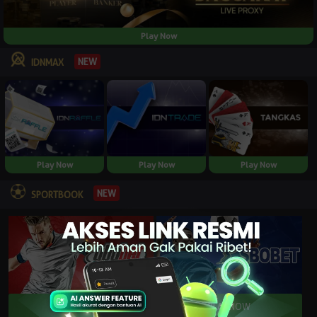
Play Now
NEW
IDNMAX
Play Now
Play Now
Play Now
NEW
SPORTBOOK