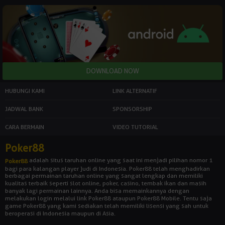
HUBUNGI KAMI
LINK ALTERNATIF
JADWAL BANK
SPONSORSHIP
CARA BERMAIN
VIDEO TUTORIAL
Poker88
adalah situs taruhan online yang saat ini menjadi pilihan nomor 1
Poker88
bagi para kalangan player judi di Indonesia. Poker88 telah menghadirkan
berbagai permainan taruhan online yang sangat lengkap dan memiliki
kualitas terbaik seperti slot online, poker, casino, tembak ikan dan masih
banyak lagi permainan lainnya. Anda bisa memainkannya dengan
melakukan login melalui link Poker88 ataupun Poker88 Mobile. Tentu saja
game Poker88 yang kami sediakan telah memiliki lisensi yang sah untuk
beroperasi di Indonesia maupun di Asia.