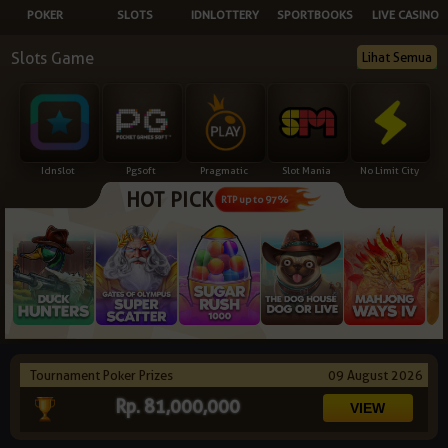
POKER
SLOTS
IDNLOTTERY
SPORTBOOKS
LIVE CASINO
NEW
Slots Game
Lihat Semua
TANGKAS
RTP
DEPOSIT
WITHDRAW
Idnslot
Pgsoft
Pragmatic
Slot Mania
No Limit City
HOT PICK
PROMOSI
RTP up to 97%
DOWNLOAD
REFERRAL
JACKPOT
Tournament Poker Prizes
09 August 2026
VIP MEMBER
Rp. 81,000,000
HUBUNGI KAMI