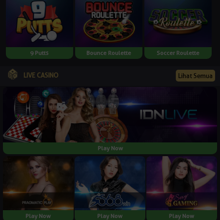
9 Putts
Bounce Roulette
Soccer Roulette
LIVE CASINO
Lihat Semua
Play Now
Play Now
Play Now
Play Now