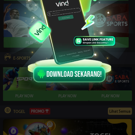
E-SPORTS
Lihat Semua
PROMO
TOGEL