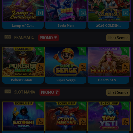
Lamp of Cor...
Soda Man
2026 GOLDEN...
PRAGMATIC
Lihat Semua
PROMO
Poker88 Mah...
Super Serge
Hearts of V...
SLOT MANIA
Lihat Semua
PROMO