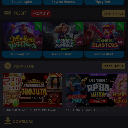
Satoshi Spins
Psycho Heroes
Tipsy Yeti ...
PGSOFT
Lihat Semua
PROMO
Monkeys Wil...
Tornado Ram...
Zombie Blas...
Lihat Semua
PROMOTION
TURNAMEN SPECIAL KEMERDEKAAN
CASH DROP GAME EKSKLUSIF
DOWNLOAD