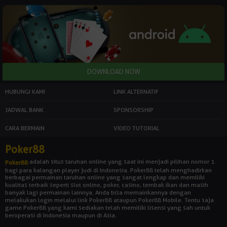
HUBUNGI KAMI
LINK ALTERNATIF
JADWAL BANK
SPONSORSHIP
CARA BERMAIN
VIDEO TUTORIAL
Poker88
adalah situs taruhan online yang saat ini menjadi pilihan nomor 1
Poker88
bagi para kalangan player judi di Indonesia. Poker88 telah menghadirkan
berbagai permainan taruhan online yang sangat lengkap dan memiliki
kualitas terbaik seperti slot online, poker, casino, tembak ikan dan masih
banyak lagi permainan lainnya. Anda bisa memainkannya dengan
melakukan login melalui link Poker88 ataupun Poker88 Mobile. Tentu saja
game Poker88 yang kami sediakan telah memiliki lisensi yang sah untuk
beroperasi di Indonesia maupun di Asia.