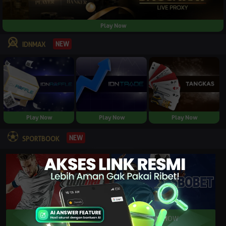
Play Now
NEW
IDNMAX
Play Now
Play Now
Play Now
NEW
SPORTBOOK