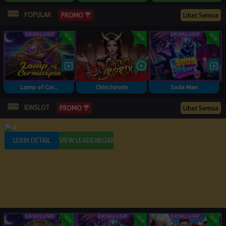
POPULAR
Lihat Semua
PROMO
Lamp of Cor...
Chinchirorin
Soda Man
IDNSLOT
Lihat Semua
PROMO