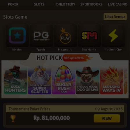
POKER
SLOTS
IDNLOTTERY
SPORTBOOKS
LIVE CASINO
NEW
Slots Game
Lihat Semua
TANGKAS
RTP
DEPOSIT
WITHDRAW
Idnslot
Pgsoft
Pragmatic
Slot Mania
No Limit City
HOT PICK
PROMOSI
RTP up to 97%
DOWNLOAD
REFERRAL
JACKPOT
Tournament Poker Prizes
09 August 2026
VIP MEMBER
Rp. 81,000,000
HUBUNGI KAMI